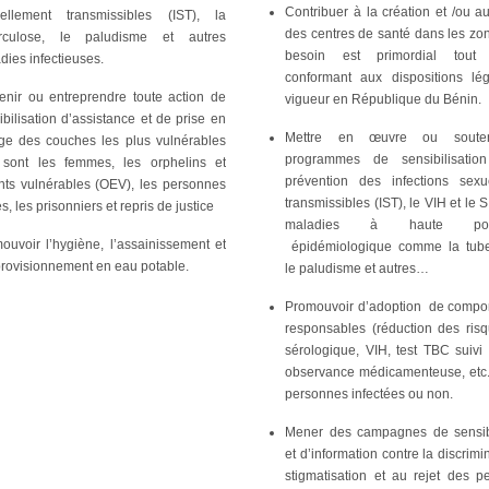
Contribuer à la création et /ou a
ellement transmissibles (IST), la
des centres de santé dans les zo
erculose, le paludisme et autres
besoin est primordial tou
dies infectieuses.
conformant aux dispositions lé
enir ou entreprendre toute action de
vigueur en République du Bénin.
ibilisation d’assistance et de prise en
Mettre en œuvre ou soute
ge des couches les plus vulnérables
programmes de sensibilisatio
sont les femmes, les orphelins et
prévention des infections sexu
nts vulnérables (OEV), les personnes
transmissibles (IST), le VIH et le 
, les prisonniers et repris de justice
maladies à haute potent
ouvoir l’hygiène, l’assainissement et
épidémiologique comme la tube
provisionnement en eau potable.
le paludisme et autres…
Promouvoir d’adoption de compo
responsables (réduction des risq
sérologique, VIH, test TBC suivi
observance médicamenteuse, etc.)
personnes infectées ou non.
Mener des campagnes de sensibi
et d’information contre la discrimin
stigmatisation et au rejet des p