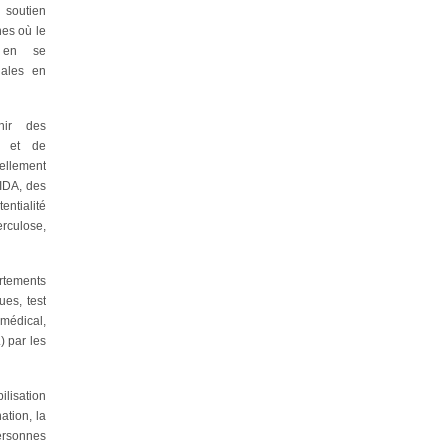
u soutien
nes où le
t en se
gales en
nir des
n et de
ellement
SIDA, des
ialité
rculose,
rtements
ues, test
 médical,
 par les
lisation
ation, la
ersonnes