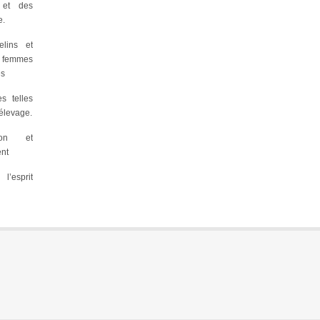
 et des
e.
lins et
s femmes
es
es telles
’élevage.
ion et
ent
’esprit