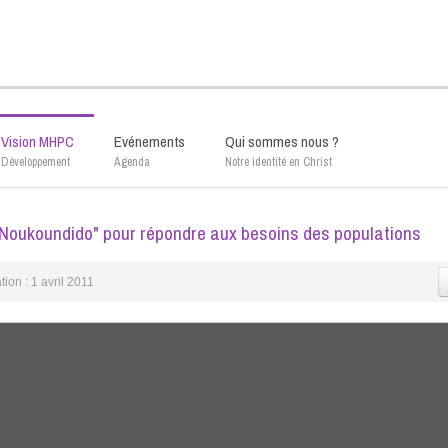
Vision MHPC
Evénements
Qui sommes nous ?
Développement
Agenda
Notre identité en Christ
Noukoundido" pour répondre aux besoins des populations
tion : 1 avril 2011