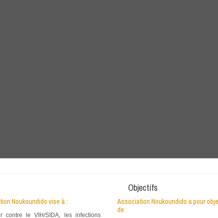
Objectifs
tion Noukoundido vise à :
Association Noukoundido a pour obje
de :
er contre le VIH/SIDA, les infections