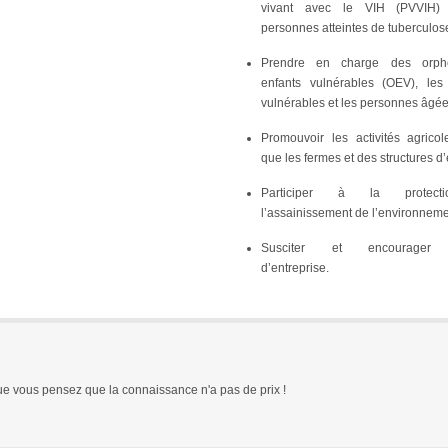
vivant avec le VIH (PVVIH)
personnes atteintes de tuberculos
Prendre en charge des orphe
enfants vulnérables (OEV), le
vulnérables et les personnes âgé
Promouvoir les activités agricol
que les fermes et des structures d
Participer à la protect
l’assainissement de l’environnem
Susciter et encourager l
d’entreprise.
ue vous pensez que la connaissance n'a pas de prix !