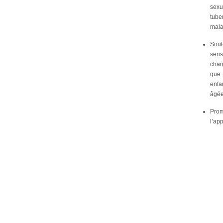
sexu
tub
mala
Sout
sens
char
que 
enfa
âgées
Prom
l’ap