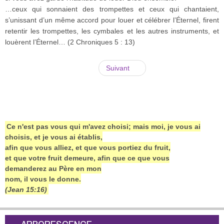
…ceux qui sonnaient des trompettes et ceux qui chantaient,
s’unissant d’un même accord pour louer et célébrer l’Éternel, firent
retentir les trompettes, les cymbales et les autres instruments, et
louèrent l’Éternel… (2 Chroniques 5 : 13)
Suivant
Ce n'est pas vous qui m'avez choisi; mais moi, je vous ai
choisis, et je vous ai établis,
afin que vous alliez, et que vous portiez du fruit,
et que votre fruit demeure, afin que ce que vous
demanderez au Père en mon
nom, il vous le donne.
(Jean 15:16)